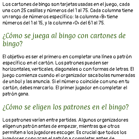
Los cartones de bingo son tarjetas usadas en el juego, cada
una con 25 casillas y números del 1 al 75. Cada columna tiene
un rango de números específico: la columna «B» tiene
números del 1 al 15, y la columna «O» del 61 al 75.
¿Cómo se juega al bingo con cartones de
bingo?
El objetivo es ser el primero en completar una línea o patrón
específico en el cartón. Los patrones pueden ser
horizontales, verticales, diagonales o con formas de letras. El
juego comienza cuando el organizador saca bolas numeradas
de un bol y las anuncia. Si el número coincide con uno en tu
cartón, debes marcarlo. El primer jugador en completar el
patrón gana.
¿Cómo se eligen los patrones en el bingo?
Los patrones varían entre partidas. Algunos organizadores
eligen un patrón antes de empezar, mientras que otros
permiten a los jugadores escoger. Es crucial que todos los
jugadores conozcan el patrón a completar antes de