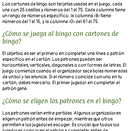
Los cartones de bingo son tarjetas usadas en el juego, cada
una con 25 casillas y números del 1 al 75. Cada columna tiene
un rango de números específico: la columna «B» tiene
números del 1 al 15, y la columna «O» del 61 al 75.
¿Cómo se juega al bingo con cartones de
bingo?
El objetivo es ser el primero en completar una línea o patrón
específico en el cartón. Los patrones pueden ser
horizontales, verticales, diagonales o con formas de letras. El
juego comienza cuando el organizador saca bolas numeradas
de un bol y las anuncia. Si el número coincide con uno en tu
cartón, debes marcarlo. El primer jugador en completar el
patrón gana.
¿Cómo se eligen los patrones en el bingo?
Los patrones varían entre partidas. Algunos organizadores
eligen un patrón antes de empezar, mientras que otros
permiten a los jugadores escoger. Es crucial que todos los
jugadores conozcan el patrón a completar antes de